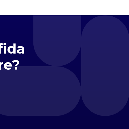
fida
re?