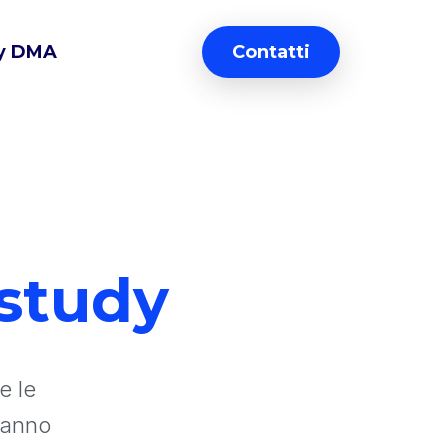
y DMA
Contatti
 study
e le
hanno