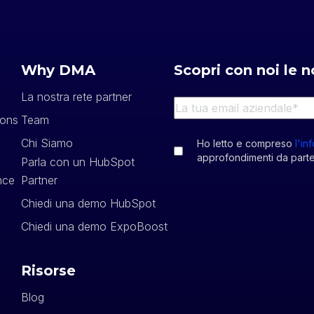
Why DMA
Scopri con noi le n
La nostra rete partner
ions
Team
Chi Siamo
Ho letto e compreso
l'in
approfondimenti da part
Parla con un HubSpot
nce
Partner
Chiedi una demo HubSpot
h
Chiedi una demo ExpoBoost
Risorse
Blog