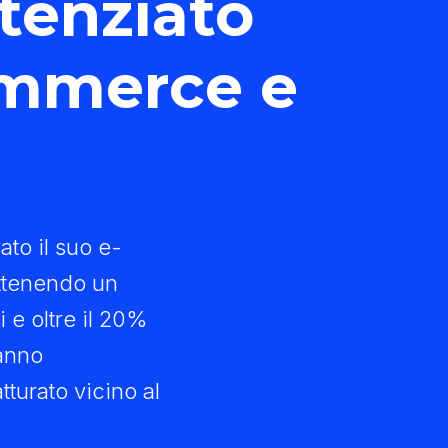
otenziato
mmerce e
to il suo e-
tenendo un
 e oltre il 20%
'anno
turato vicino al