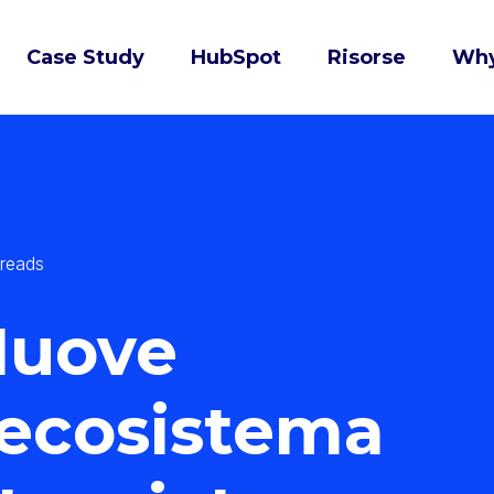
Case Study
HubSpot
Risorse
Wh
 reads
Nuove
 ecosistema