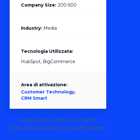
Company Size:
200-500
Industry:
Media
Tecnologia Utilizzata:
HubSpot, BigCommerce
Area di attivazione:
Customer Technology,
CRM Smart
Questo caso studio ti ha colpito?
Raccontaci la sfida che stai affrontando