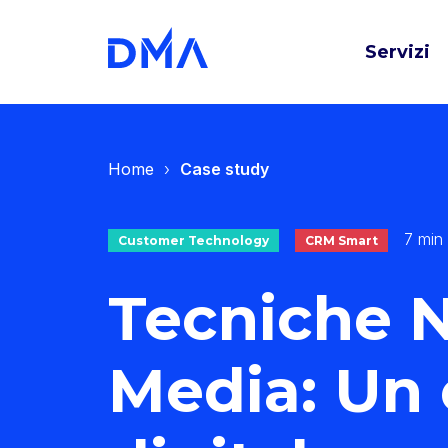
Servizi
Home
Case study
7 min
Customer Technology
CRM Smart
Tecniche 
Media: Un