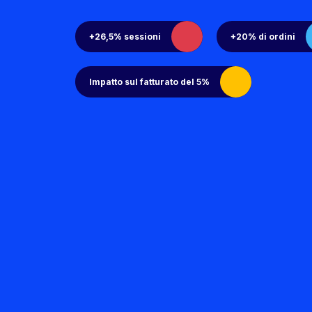
+26,5% sessioni
+20% di ordini
Impatto sul fatturato del 5%