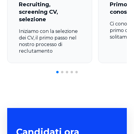
Recruiting,
Primo co
screening CV,
conosci
selezione
Ci conosc
primo coll
Iniziamo con la selezione
solitament
dei CV, il primo passo nel
nostro processo di
reclutamento
Candidati ora